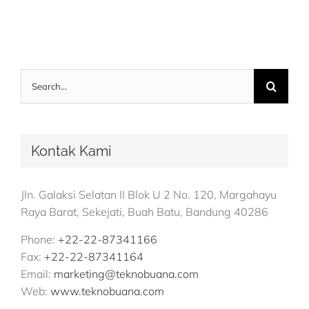
Search
for:
Kontak Kami
Jln. Galaksi Selatan II Blok U 2 No. 120, Margahayu
Raya Barat, Sekejati, Buah Batu, Bandung 40286
Phone:
+22-22-87341166
Fax:
+22-22-87341164
Email:
marketing@teknobuana.com
Web:
www.teknobuana.com